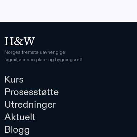
H&W
Norges fremste uavhengige
fagmiljø innen plan- og bygningsrett
Kurs
Prosesstøtte
Utredninger
Aktuelt
Blogg