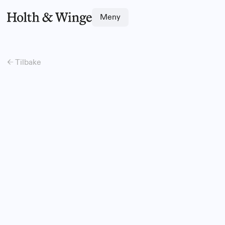
Meny
← Tilbake